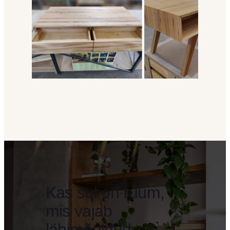
Kas sul on ruum,
mis vajab
läbimõeldud