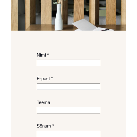
Nimi
*
E-post
*
Teema
N
Sõnum
*
i
m