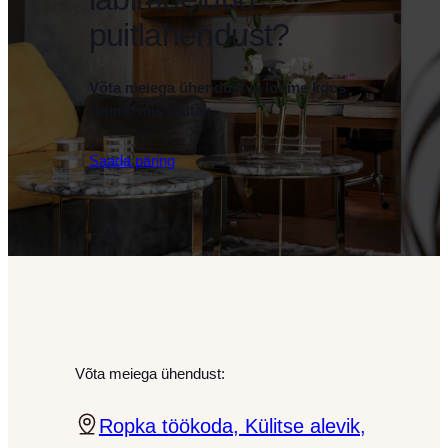
puitlahendust?
Võta meiega ühendust ja loome koos
ruumi, mis töötab
Saada päring
Võta meiega ühendust:
Ropka töökoda, Külitse alevik,