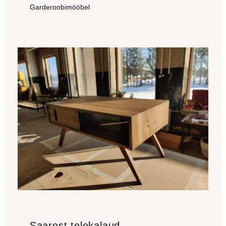
Garderoobimööbel
Saarest telekalaud