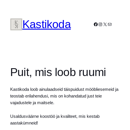
Liigu
sisu
juurde
Kastikoda
Facebook
Instagram
X
Mail
Puit, mis loob ruumi
Kastikoda loob ainulaadseid täispuidust mööbliesemeid ja
teostab erilahendusi, mis on kohandatud just teie
vajadustele ja maitsele.
Usaldusväärne koostöö ja kvaliteet, mis kestab
aastakümneid!