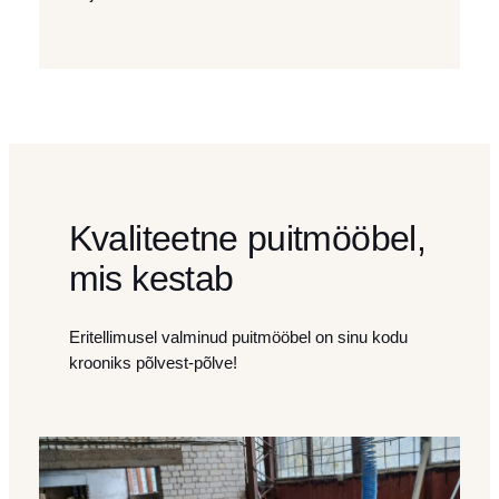
Kvaliteetne puitmööbel,
mis kestab
Eritellimusel valminud puitmööbel on sinu kodu
krooniks põlvest-põlve!